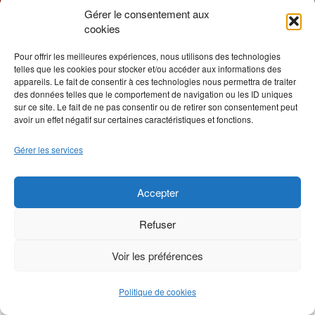
Gérer le consentement aux
cookies
Nos productions sont 100% réalisées à la main
Pour offrir les meilleures expériences, nous utilisons des technologies
telles que les cookies pour stocker et/ou accéder aux informations des
Cuir et Création par
Anne & Régis
| Site par:
Elientech
appareils. Le fait de consentir à ces technologies nous permettra de traiter
des données telles que le comportement de navigation ou les ID uniques
sur ce site. Le fait de ne pas consentir ou de retirer son consentement peut
avoir un effet négatif sur certaines caractéristiques et fonctions.
Gérer les services
Accepter
Refuser
Voir les préférences
Politique de cookies