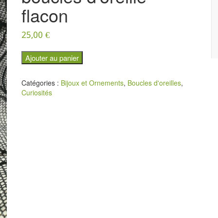
flacon
25,00
€
q
Ajouter au panier
u
a
Catégories :
Bijoux et Ornements
,
Boucles d'oreilles
,
n
Curiosités
t
i
t
é
d
e
b
o
u
c
l
e