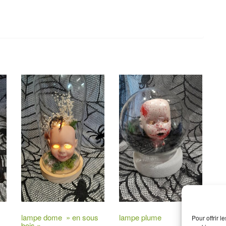
lampe dome » en sous
lampe plume
Pour offrir 
bois »