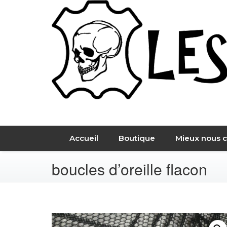
Aller
au
contenu
Cuir et Création
Les Peaux D'Anne do Lim
Accueil
Boutique
Mieux nous c
boucles d’oreille flacon