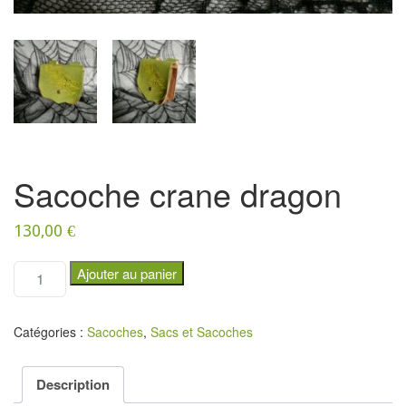
Sacoche crane dragon
130,00
€
q
Ajouter au panier
u
a
n
Catégories :
Sacoches
,
Sacs et Sacoches
t
i
t
Description
é