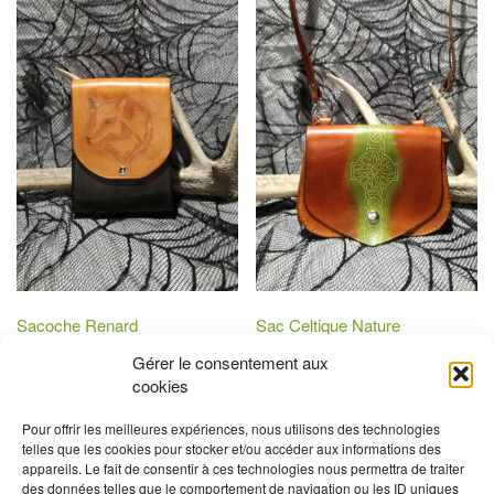
Sacoche Renard
Sac Celtique Nature
120,00
€
130,00
€
Gérer le consentement aux
cookies
Ajouter au panier
Ajouter au panier
Pour offrir les meilleures expériences, nous utilisons des technologies
telles que les cookies pour stocker et/ou accéder aux informations des
appareils. Le fait de consentir à ces technologies nous permettra de traiter
des données telles que le comportement de navigation ou les ID uniques