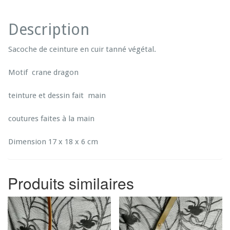
d
e
Description
S
a
Sacoche de ceinture en cuir tanné végétal.
c
o
Motif crane dragon
c
h
e
teinture et dessin fait main
c
r
coutures faites à la main
a
n
Dimension 17 x 18 x 6 cm
e
d
r
Produits similaires
a
g
o
n