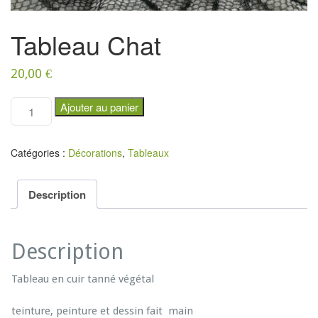
Tableau Chat
20,00
€
q
Ajouter au panier
u
a
n
Catégories :
Décorations
,
Tableaux
t
i
t
Description
é
d
e
Description
T
a
Tableau en cuir tanné végétal
b
l
teinture, peinture et dessin fait main
e